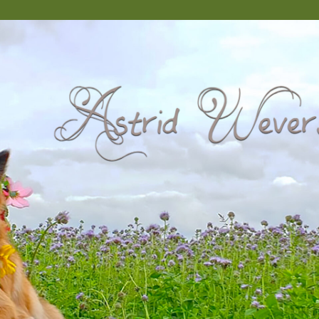
Recent
Enkele recente foto’s van mijn IJslandse
Honden Pups. Ze zijn zo pluizig en zulke