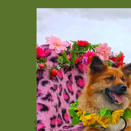
Some recent photo’s from my Icelandic
Sheepdog puppy’s. They are so cuddly and