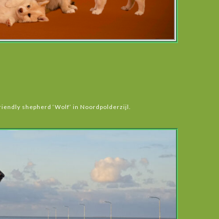
friendly shepherd ‘Wolf’ in Noordpolderzijl.