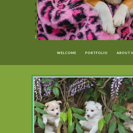
fluffie and almost flying out now… We will
miss them
of course, but we wish them all a
very happy life and hope to hear much more
from them. You can also follow the pups on
our kennel website
FráHálendi
or on
Facebook
WELCOME
PORTFOLIO
ABOUT 